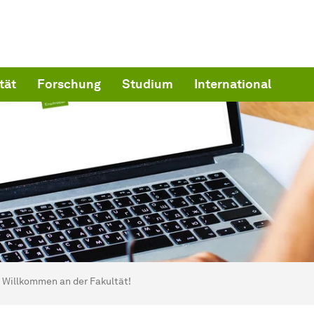
tät
Forschung
Studium
International
ind hier:
artseite
Willkommen an der Fakultät!