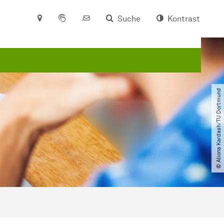
Suche
Kontrast
© Aliona Kardash​/​TU Dortmund