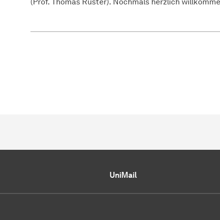
(Prof. Thomas Ruster). Nochmals herzlich willkomme
UniMail