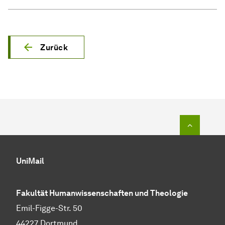
Zurück
Zum Seit
UniMail
Fakultät Humanwissenschaften und Theologie
Emil-Figge-Str. 50
44227 Dortmund