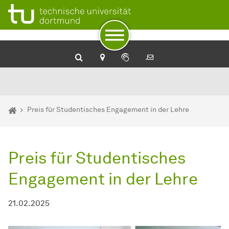
Zum Navigationspfad
Zur Navigation
Zum Schnellzugriff
Zum Fuß der Seite mit weiteren Services
Zum Inhalt
Zur Startseite
Sie sind hier:
Startseite
Preis für Studentisches Engagement in der Lehre
Preis für Studentisches
Engagement in der Lehre
21.02.2025